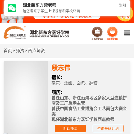
湖北新东方
常
老师
刚刚
给您发来了学生上课视频和学校环境
首页
师资
西点师资
>
>
殷志伟
擅长：
裱花、法甜、面包、翻糖
履历：
曾任山东、浙江沿海地区多家大型连锁饼
店及工厂后场主管
曾获中国食品工业博览会工艺面包大赛金
奖
现任湖北新东方烹饪学校西点教师
对话师资
咨询开班计划