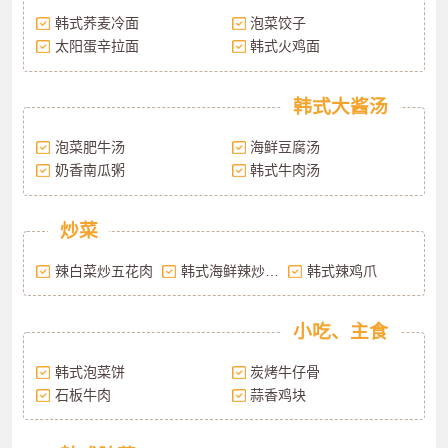
韩式荞麦冷面
泡菜饺子
太阳蛋辛拉面
韩式火鸡面
韩式大酱汤
泡菜肥牛汤
海鲜豆腐汤
奶香南瓜粥
韩式牛肉汤
炒菜
辣白菜炒五花肉
韩式海鲜辣炒年糕
韩式辣鸡爪
小吃、主食
韩式泡菜饼
炭烤牛仔骨
石板牛肉
蒜香鸡块