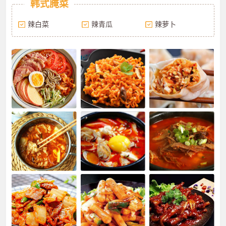
韩式腌菜
辣白菜
辣青瓜
辣萝卜