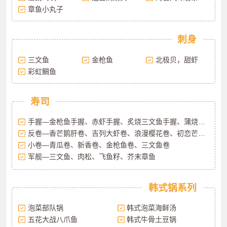
章鱼小丸子
刺身
三文鱼
金枪鱼
北极贝，甜虾
彩虹鲷鱼
寿司
手握—金枪鱼手握、赤虾手握、炙烧三文鱼手握、蒲烧鳗鱼手握
反卷—香芒鹅肝卷、吉列大虾卷、浪漫樱花卷、初恋芒果卷
小卷—青瓜卷、新香卷、金枪鱼卷、三文鱼卷
军舰—三文鱼、肉松、飞鱼籽、芥末章鱼
韩式锅系列
泡菜部队锅
韩式泡菜海鲜汤
五花大战八爪鱼
韩式牛骨土豆锅