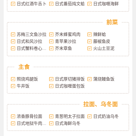
日式红酒牛舌卜
日式番茄炖文蛤
日式咖喱海鲜
前菜
苏梅三文鱼沙拉
芥末蜂蜜鸡肉
辣鲜蛤
日式和风沙拉
青苹果沙拉
藤椒鱼皮
日式蟹料卷心菜沙拉
芥末章鱼
火山土豆泥
主食
照烧鸡腿饭
日式厚切猪排饭
蒲烧鳗鱼饭
牛井饭
日式咖喱蛋包饭
拉面、乌冬面
浓香豚骨拉面
青葱明太子拉面
日式奶油乌冬
日式地狱牛肉拉面
日式海鲜乌冬