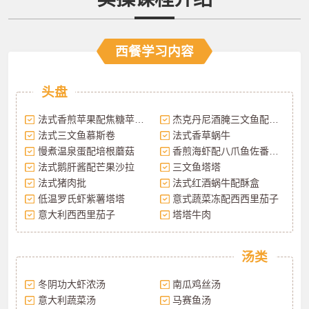
西餐学习内容
头盘
法式香煎苹果配焦糖苹果汁
杰克丹尼酒腌三文鱼配硅鱼籽
法式三文鱼慕斯卷
法式香草蜗牛
慢煮温泉蛋配培根蘑菇
香煎海虾配八爪鱼佐番茄汁
法式鹅肝酱配芒果沙拉
三文鱼塔塔
法式猪肉批
法式红酒蜗牛配酥盒
低温罗氏虾紫薯塔塔
意式蔬菜冻配西西里茄子
意大利西西里茄子
塔塔牛肉
汤类
冬阴功大虾浓汤
南瓜鸡丝汤
意大利蔬菜汤
马赛鱼汤