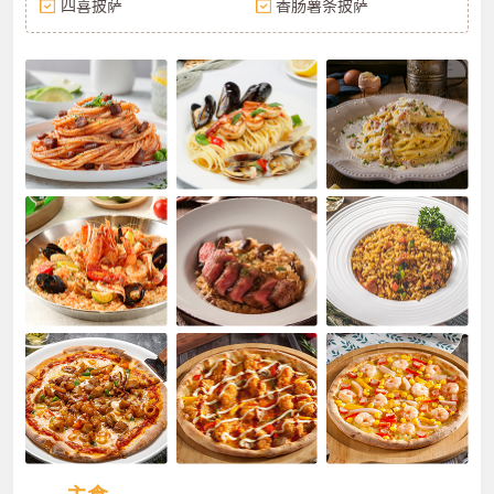
四喜披萨
香肠薯条披萨