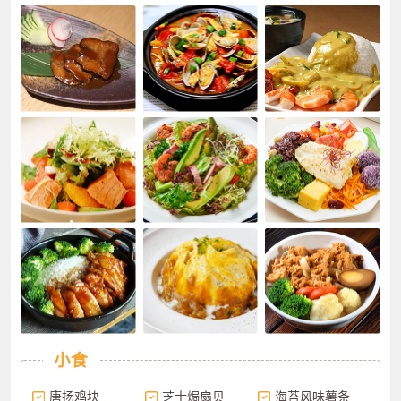
小食
唐扬鸡块
芝士焗扇贝
海苔风味薯条