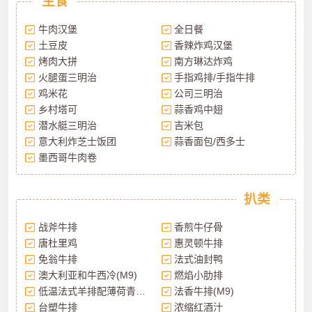
主食
牛肉汉堡
全日餐
土豆皮
香辣炸鸡汉堡
烤肉大拼
南方琳达炸鸡
火腿蛋三明治
手指鸡排/手指牛排
鸡米花
公司三明治
乡村塔可
蒜香鸡中翅
潜水艇三明治
吉米包
意大利炸芝士饭团
蒜香面包/西多士
墨西哥牛肉卷
扒类
战斧牛排
香煎牛仔骨
唐杜里鸡
惠灵顿牛排
免翁牛排
法式油封鸭
澳大利亚和牛西冷(M9)
燃焰小肋排
低温法式羊排配薄荷青豆泥
法香牛排(M9)
台塑牛排
浓缩红酒汁