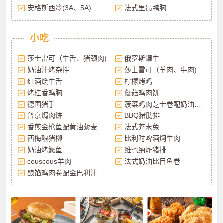
安格斯西冷(3A、5A)
法式里昂鸭胸
小吃
莎士雷可（牛舌、猪颈肉)
俄罗斯罐牛
奶油汁烤杂拌
莎士雷可（羊肉、牛肉)
红酒烩牛舌
柠檬烤鸡
烤桂香鸡胸
蘑菇鸡肉饼
德国猪手
菠菜鸡肉芝士卷配奶油甜椒汁
普京焗肉饼
BBQ猪肋排
香煎金枪鱼配黄油藜麦
法式芥末兔
西梅酿猪柳
比利时啤酒焖牛肉
奶油烤鳜鱼
维也纳炸猪排
couscous羊肉
法式奶油比目鱼卷
酿馅鸡肉卷配金巴利汁