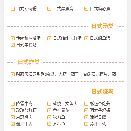
日式寿碗粥
日式厚蛋烧
日式糖心蛋
日式汤类
传统和味噌汤
日式蛤蜊海鲜汤
日式鲷鱼汤
日式年糕汤
日式炸类
时蔬天妇罗系列(南瓜、大虾、茄子、杏鲍菇、藕片、茄子)
日式烧鸟
降霜牛肉
盐烧三文鱼头
酥脆杏鲍菇
玫瑰盐鲜虾
香柠青花
明太子鸡翅
京葱鸡肉
秋刀鱼
活烤日鳗
酱汁牛舌
多春鱼
蒜汁生蚝