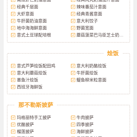
经典千层面
辣味番茄汁意面
大虾意面
经典青酱意面
牛肝菌奶油意面
意大利饺子
地中海海鲜意面
野菌宽面
意式土豆球配培根
蘑菇菠菜巴马臣芝士奶油汁
烩饭
意式芦笋烩饭配田鸡
意大利奶酪烩饭
意大利蘑菇烩饭
牛肝菌烩饭
墨鱼汁烩饭
鳀鱼柳米粒意面
西班牙海鲜饭
那不勒斯披萨
玛格丽特手工披萨
牛肉披萨
优酪披萨
四季披萨
榴莲披萨
海鲜披萨