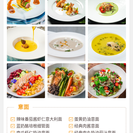
意面
辣味番茄酱虾仁意大利面
蛋黄奶油意面
蓝奶酪培根细管面
经典肉酱意面
南瓜虾仁奶油意面
经典肉丸奶油茄汁意面