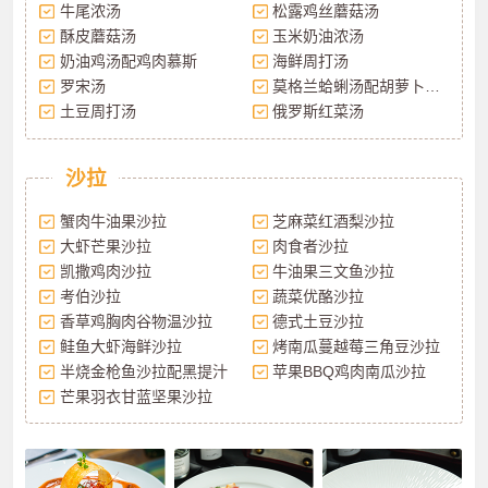
牛尾浓汤
松露鸡丝蘑菇汤
酥皮蘑菇汤
玉米奶油浓汤
奶油鸡汤配鸡肉慕斯
海鲜周打汤
罗宋汤
莫格兰蛤蜊汤配胡萝卜布丁
土豆周打汤
俄罗斯红菜汤
沙拉
蟹肉牛油果沙拉
芝麻菜红酒梨沙拉
大虾芒果沙拉
肉食者沙拉
凯撒鸡肉沙拉
牛油果三文鱼沙拉
考伯沙拉
蔬菜优酪沙拉
香草鸡胸肉谷物温沙拉
德式土豆沙拉
鲑鱼大虾海鲜沙拉
烤南瓜蔓越莓三角豆沙拉
半烧金枪鱼沙拉配黑提汁
苹果BBQ鸡肉南瓜沙拉
芒果羽衣甘蓝坚果沙拉