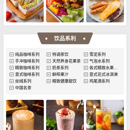
饮品系利
纯品咖啡系列
特调茶饮
雪泥系列
手冲咖啡系列
天然养身花果茶
气泡水系列
精致咖啡系列
奶茶系列
各式精致水果拼盘
意式咖啡系列
鲜榨果汁
意式花式冰淇淋
丝绒系列
精致健康甜饮
鸡尾酒系列
中国名茶