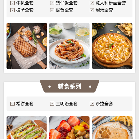
牛扒全套
煲仔饭全套
意大利粉面全套
披萨全套
焗饭全套
靓汤全套
辅食系列
松饼全套
三明治全套
沙拉全套