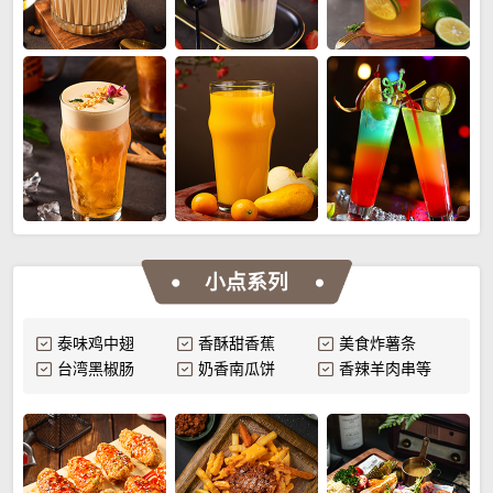
小点系列
泰味鸡中翅
香酥甜香蕉
美食炸薯条
台湾黑椒肠
奶香南瓜饼
香辣羊肉串等