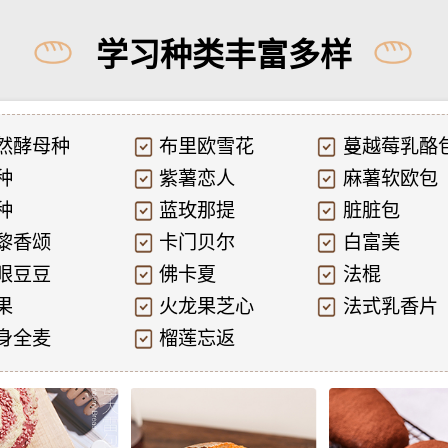
学习种类丰富多样
然酵母种
布里欧雪花
蔓越莓乳酪
种
紫薯恋人
麻薯软欧包
种
蓝玫那提
脏脏包
黎香颂
卡门贝尔
白富美
眼豆豆
佛卡夏
法棍
果
火龙果芝心
法式乳香片
身全麦
榴莲忘返