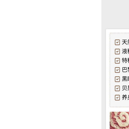
天
液
特
巴
黑
贝
养